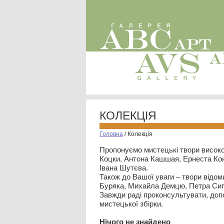
КОЛЕКЦІЯ
Головна
/
Колекція
Пропонуємо мистецькі твори високо
Коцки, Антона Кашшая, Ернеста Кон
Івана Шутєва.
Також до Вашої уваги – твори відом
Буряка, Михайла Демцю, Петра Сип
Завжди раді проконсультувати, допо
мистецької збірки.
Нiчого не знайдено