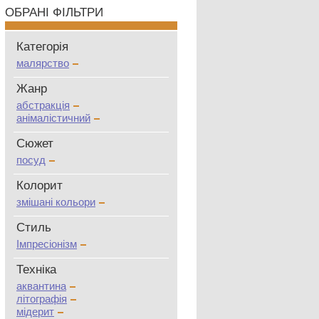
ОБРАНІ ФІЛЬТРИ
Категорія
малярство
Жанр
абстракція
анімалістичний
Сюжет
посуд
Колорит
змішані кольори
Стиль
Імпресіонізм
Техніка
аквантина
літографія
мідерит