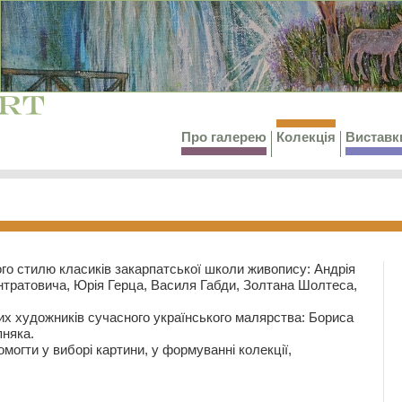
Про галерею
Колекція
Виставк
го стилю класиків закарпатської школи живопису: Андрія
тратовича, Юрія Герца, Василя Габди, Золтана Шолтеса,
их художників сучасного українського малярства: Бориса
няка.
могти у виборі картини, у формуванні колекції,