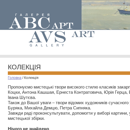
КОЛЕКЦІЯ
Головна
/
Колекція
Пропонуємо мистецькі твори високого стилю класиків закар
Коцки, Антона Кашшая, Ернеста Контратовича, Юрія Герца,
Івана Шутєва.
Також до Вашої уваги – твори відомих художників сучасного
Буряка, Михайла Демцю, Петра Сипняка.
Завжди раді проконсультувати, допомогти у виборі картини, 
мистецької збірки.
Нiчого не знайдено