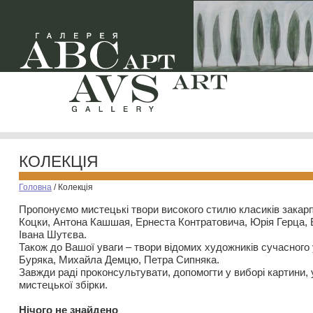
КОЛЕКЦІЯ
Головна
/
Колекція
Пропонуємо мистецькі твори високого стилю класиків закар
Коцки, Антона Кашшая, Ернеста Контратовича, Юрія Герца,
Івана Шутєва.
Також до Вашої уваги – твори відомих художників сучасного
Буряка, Михайла Демцю, Петра Сипняка.
Завжди раді проконсультувати, допомогти у виборі картини, 
мистецької збірки.
Нiчого не знайдено