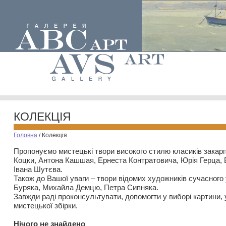
КОЛЕКЦІЯ
Головна
/
Колекція
Пропонуємо мистецькі твори високого стилю класиків закар
Коцки, Антона Кашшая, Ернеста Контратовича, Юрія Герца,
Івана Шутєва.
Також до Вашої уваги – твори відомих художників сучасного
Буряка, Михайла Демцю, Петра Сипняка.
Завжди раді проконсультувати, допомогти у виборі картини, 
мистецької збірки.
Нiчого не знайдено