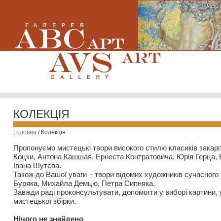
КОЛЕКЦІЯ
Головна
/
Колекція
Пропонуємо мистецькі твори високого стилю класиків закар
Коцки, Антона Кашшая, Ернеста Контратовича, Юрія Герца,
Івана Шутєва.
Також до Вашої уваги – твори відомих художників сучасного
Буряка, Михайла Демцю, Петра Сипняка.
Завжди раді проконсультувати, допомогти у виборі картини, 
мистецької збірки.
Нiчого не знайдено