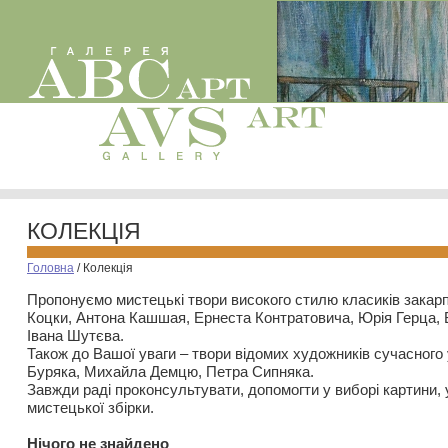
КОЛЕКЦІЯ
Головна
/
Колекція
Пропонуємо мистецькі твори високого стилю класиків закар
Коцки, Антона Кашшая, Ернеста Контратовича, Юрія Герца,
Івана Шутєва.
Також до Вашої уваги – твори відомих художників сучасного
Буряка, Михайла Демцю, Петра Сипняка.
Завжди раді проконсультувати, допомогти у виборі картини, 
мистецької збірки.
Нiчого не знайдено