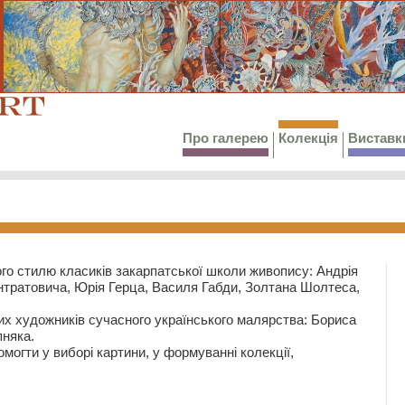
Про галерею
Колекція
Виставк
го стилю класиків закарпатської школи живопису: Андрія
тратовича, Юрія Герца, Василя Габди, Золтана Шолтеса,
их художників сучасного українського малярства: Бориса
няка.
могти у виборі картини, у формуванні колекції,