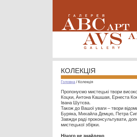
КОЛЕКЦІЯ
Головна
/
Колекція
Пропонуємо мистецькі твори високо
Коцки, Антона Кашшая, Ернеста Кон
Івана Шутєва.
Також до Вашої уваги – твори відом
Буряка, Михайла Демцю, Петра Сип
Завжди раді проконсультувати, допо
мистецької збірки.
Нiчого не знайдено