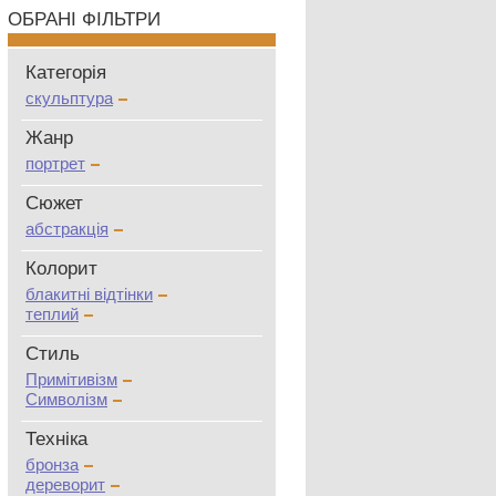
ОБРАНІ ФІЛЬТРИ
Категорія
скульптура
Жанр
портрет
Сюжет
абстракція
Колорит
блакитні відтінки
теплий
Стиль
Примітивізм
Символізм
Техніка
бронза
дереворит