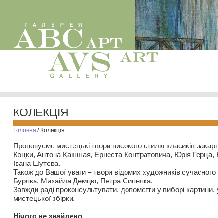
КОЛЕКЦІЯ
Головна
/
Колекція
Пропонуємо мистецькі твори високого стилю класиків закар
Коцки, Антона Кашшая, Ернеста Контратовича, Юрія Герца,
Івана Шутєва.
Також до Вашої уваги – твори відомих художників сучасного
Буряка, Михайла Демцю, Петра Сипняка.
Завжди раді проконсультувати, допомогти у виборі картини, 
мистецької збірки.
Нiчого не знайдено