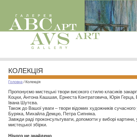
КОЛЕКЦІЯ
Головна
/
Колекція
Пропонуємо мистецькі твори високого стилю класиків закар
Коцки, Антона Кашшая, Ернеста Контратовича, Юрія Герца,
Івана Шутєва.
Також до Вашої уваги – твори відомих художників сучасного
Буряка, Михайла Демцю, Петра Сипняка.
Завжди раді проконсультувати, допомогти у виборі картини, 
мистецької збірки.
Нiчого не знайдено