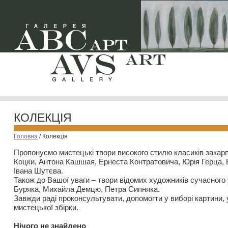
КОЛЕКЦІЯ
Головна
/
Колекція
Пропонуємо мистецькі твори високого стилю класиків закар
Коцки, Антона Кашшая, Ернеста Контратовича, Юрія Герца,
Івана Шутєва.
Також до Вашої уваги – твори відомих художників сучасного
Буряка, Михайла Демцю, Петра Сипняка.
Завжди раді проконсультувати, допомогти у виборі картини, 
мистецької збірки.
Нiчого не знайдено