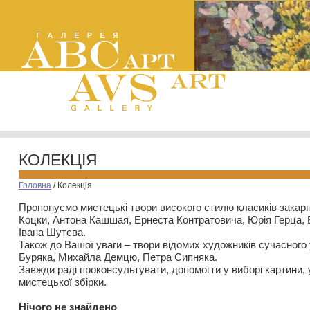
КОЛЕКЦІЯ
Головна
/
Колекція
Пропонуємо мистецькі твори високого стилю класиків закар
Коцки, Антона Кашшая, Ернеста Контратовича, Юрія Герца,
Івана Шутєва.
Також до Вашої уваги – твори відомих художників сучасного
Буряка, Михайла Демцю, Петра Сипняка.
Завжди раді проконсультувати, допомогти у виборі картини, 
мистецької збірки.
Нiчого не знайдено