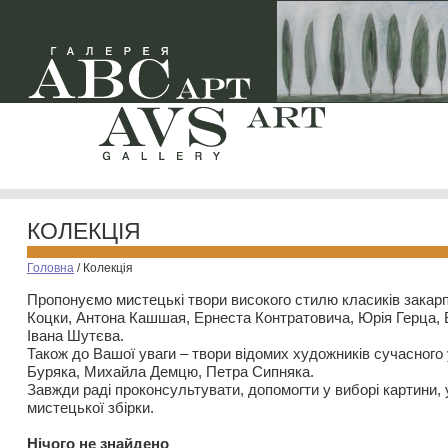
КОЛЕКЦІЯ
Головна
/
Колекція
Пропонуємо мистецькі твори високого стилю класиків закар
Коцки, Антона Кашшая, Ернеста Контратовича, Юрія Герца,
Івана Шутєва.
Також до Вашої уваги – твори відомих художників сучасного
Буряка, Михайла Демцю, Петра Сипняка.
Завжди раді проконсультувати, допомогти у виборі картини, 
мистецької збірки.
Нiчого не знайдено