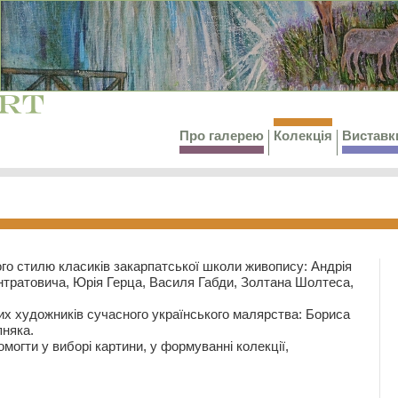
Про галерею
Колекція
Виставк
го стилю класиків закарпатської школи живопису: Андрія
тратовича, Юрія Герца, Василя Габди, Золтана Шолтеса,
их художників сучасного українського малярства: Бориса
няка.
могти у виборі картини, у формуванні колекції,