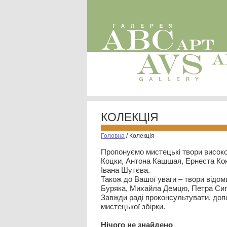
КОЛЕКЦІЯ
Головна
/
Колекція
Пропонуємо мистецькі твори високо
Коцки, Антона Кашшая, Ернеста Кон
Івана Шутєва.
Також до Вашої уваги – твори відом
Буряка, Михайла Демцю, Петра Сип
Завжди раді проконсультувати, допо
мистецької збірки.
Нiчого не знайдено