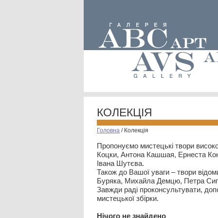
КОЛЕКЦІЯ
Головна
/
Колекція
Пропонуємо мистецькі твори високо
Коцки, Антона Кашшая, Ернеста Кон
Івана Шутєва.
Також до Вашої уваги – твори відом
Буряка, Михайла Демцю, Петра Сип
Завжди раді проконсультувати, допо
мистецької збірки.
Нiчого не знайдено