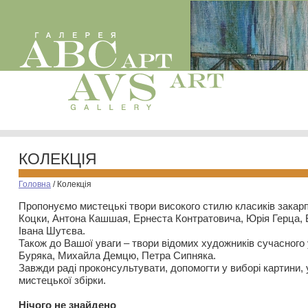
КОЛЕКЦІЯ
Головна
/
Колекція
Пропонуємо мистецькі твори високого стилю класиків закар
Коцки, Антона Кашшая, Ернеста Контратовича, Юрія Герца,
Івана Шутєва.
Також до Вашої уваги – твори відомих художників сучасного
Буряка, Михайла Демцю, Петра Сипняка.
Завжди раді проконсультувати, допомогти у виборі картини, 
мистецької збірки.
Нiчого не знайдено