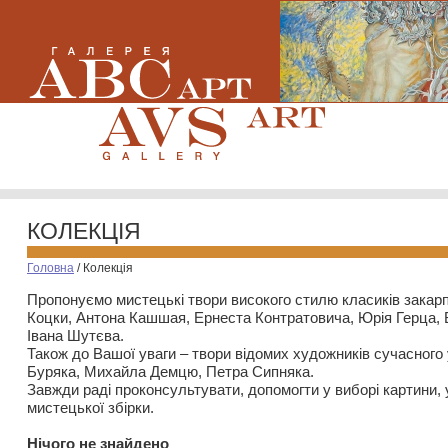
КОЛЕКЦІЯ
Головна
/
Колекція
Пропонуємо мистецькі твори високого стилю класиків закар
Коцки, Антона Кашшая, Ернеста Контратовича, Юрія Герца,
Івана Шутєва.
Також до Вашої уваги – твори відомих художників сучасного
Буряка, Михайла Демцю, Петра Сипняка.
Завжди раді проконсультувати, допомогти у виборі картини, 
мистецької збірки.
Нiчого не знайдено