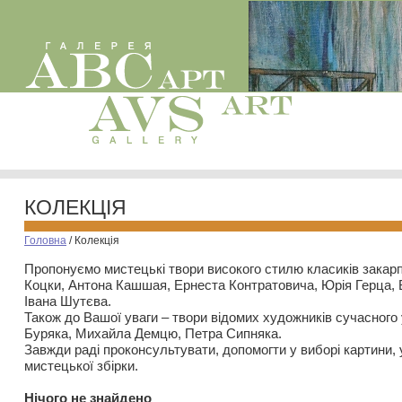
КОЛЕКЦІЯ
Головна
/
Колекція
Пропонуємо мистецькі твори високого стилю класиків закар
Коцки, Антона Кашшая, Ернеста Контратовича, Юрія Герца,
Івана Шутєва.
Також до Вашої уваги – твори відомих художників сучасного
Буряка, Михайла Демцю, Петра Сипняка.
Завжди раді проконсультувати, допомогти у виборі картини, 
мистецької збірки.
Нiчого не знайдено