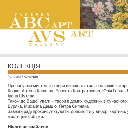
КОЛЕКЦІЯ
Головна
/
Колекція
Пропонуємо мистецькі твори високого стилю класиків закар
Коцки, Антона Кашшая, Ернеста Контратовича, Юрія Герца,
Івана Шутєва.
Також до Вашої уваги – твори відомих художників сучасного
Буряка, Михайла Демцю, Петра Сипняка.
Завжди раді проконсультувати, допомогти у виборі картини, 
мистецької збірки.
Нiчого не знайдено