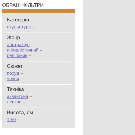
ОБРАНІ ФІЛЬТРИ
Категорія
скульптура
Жанр
абстракція
анімалістичний
релігійний
Сюжет
посуд
човни
Техніка
аквантина
левкас
Висота, см
1-50