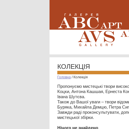
КОЛЕКЦІЯ
Головна
/
Колекція
Пропонуємо мистецькі твори високо
Коцки, Антона Кашшая, Ернеста Кон
Івана Шутєва.
Також до Вашої уваги – твори відом
Буряка, Михайла Демцю, Петра Сип
Завжди раді проконсультувати, допо
мистецької збірки.
Нiчого не знайдено