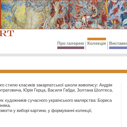
Про галерею
Колекція
Виставк
го стилю класиків закарпатської школи живопису: Андрія
тратовича, Юрія Герца, Василя Габди, Золтана Шолтеса,
их художників сучасного українського малярства: Бориса
няка.
могти у виборі картини, у формуванні колекції,