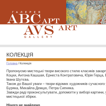
КОЛЕКЦІЯ
Головна
/
Колекція
Пропонуємо мистецькі твори високого стилю класиків закар
Коцки, Антона Кашшая, Ернеста Контратовича, Юрія Герца,
Івана Шутєва.
Також до Вашої уваги – твори відомих художників сучасного
Буряка, Михайла Демцю, Петра Сипняка.
Завжди раді проконсультувати, допомогти у виборі картини, 
мистецької збірки.
Нiчого не знайдено