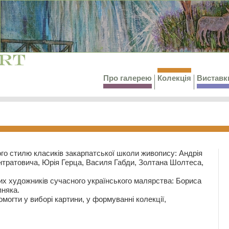
Про галерею
Колекція
Виставк
го стилю класиків закарпатської школи живопису: Андрія
тратовича, Юрія Герца, Василя Габди, Золтана Шолтеса,
их художників сучасного українського малярства: Бориса
няка.
могти у виборі картини, у формуванні колекції,