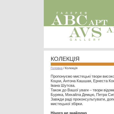
КОЛЕКЦІЯ
Головна
/
Колекція
Пропонуємо мистецькі твори високо
Коцки, Антона Кашшая, Ернеста Кон
Івана Шутєва.
Також до Вашої уваги – твори відом
Буряка, Михайла Демцю, Петра Сип
Завжди раді проконсультувати, допо
мистецької збірки.
Нiчого не знайдено