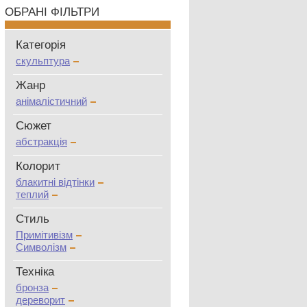
ОБРАНІ ФІЛЬТРИ
Категорія
скульптура
Жанр
анімалістичний
Сюжет
абстракція
Колорит
блакитні відтінки
теплий
Стиль
Примітивізм
Символізм
Техніка
бронза
дереворит