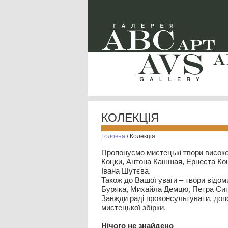
КОЛЕКЦІЯ
Головна
/
Колекція
Пропонуємо мистецькі твори високо
Коцки, Антона Кашшая, Ернеста Кон
Івана Шутєва.
Також до Вашої уваги – твори відом
Буряка, Михайла Демцю, Петра Сип
Завжди раді проконсультувати, допо
мистецької збірки.
Нiчого не знайдено