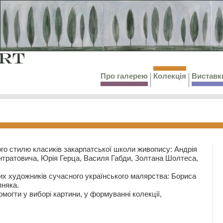
Про галерею
Колекція
Виставк
го стилю класиків закарпатської школи живопису: Андрія
тратовича, Юрія Герца, Василя Габди, Золтана Шолтеса,
их художників сучасного українського малярства: Бориса
няка.
могти у виборі картини, у формуванні колекції,