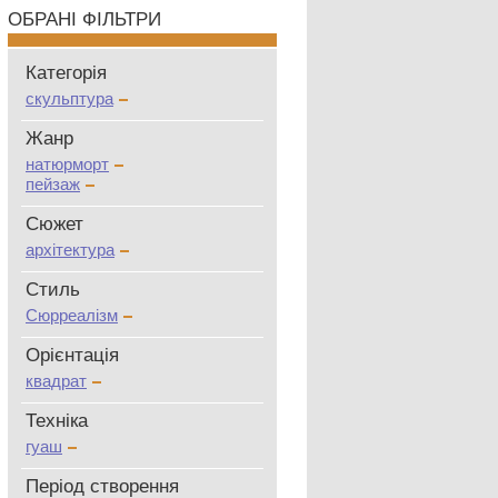
ОБРАНІ ФІЛЬТРИ
Категорія
скульптура
Жанр
натюрморт
пейзаж
Сюжет
архітектура
Стиль
Сюрреалізм
Oрієнтація
квадрат
Техніка
гуаш
Період створення