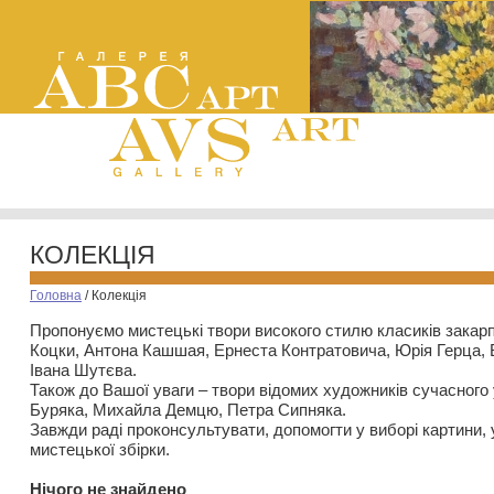
КОЛЕКЦІЯ
Головна
/
Колекція
Пропонуємо мистецькі твори високого стилю класиків закар
Коцки, Антона Кашшая, Ернеста Контратовича, Юрія Герца,
Івана Шутєва.
Також до Вашої уваги – твори відомих художників сучасного
Буряка, Михайла Демцю, Петра Сипняка.
Завжди раді проконсультувати, допомогти у виборі картини, 
мистецької збірки.
Нiчого не знайдено