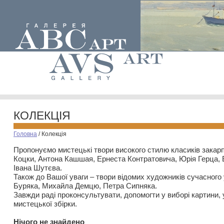
КОЛЕКЦІЯ
Головна
/
Колекція
Пропонуємо мистецькі твори високого стилю класиків закар
Коцки, Антона Кашшая, Ернеста Контратовича, Юрія Герца,
Івана Шутєва.
Також до Вашої уваги – твори відомих художників сучасного
Буряка, Михайла Демцю, Петра Сипняка.
Завжди раді проконсультувати, допомогти у виборі картини, 
мистецької збірки.
Нiчого не знайдено