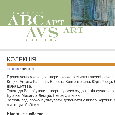
КОЛЕКЦІЯ
Головна
/
Колекція
Пропонуємо мистецькі твори високого стилю класиків закар
Коцки, Антона Кашшая, Ернеста Контратовича, Юрія Герца,
Івана Шутєва.
Також до Вашої уваги – твори відомих художників сучасного
Буряка, Михайла Демцю, Петра Сипняка.
Завжди раді проконсультувати, допомогти у виборі картини, 
мистецької збірки.
Нiчого не знайдено