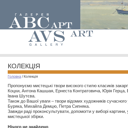
КОЛЕКЦІЯ
Головна
/
Колекція
Пропонуємо мистецькі твори високого стилю класиків закар
Коцки, Антона Кашшая, Ернеста Контратовича, Юрія Герца,
Івана Шутєва.
Також до Вашої уваги – твори відомих художників сучасного
Буряка, Михайла Демцю, Петра Сипняка.
Завжди раді проконсультувати, допомогти у виборі картини, 
мистецької збірки.
Нiчого не знайдено