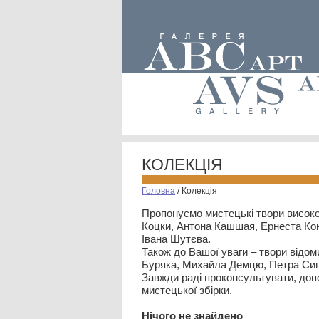
КОЛЕКЦІЯ
Головна
/
Колекція
Пропонуємо мистецькі твори високо
Коцки, Антона Кашшая, Ернеста Кон
Івана Шутєва.
Також до Вашої уваги – твори відом
Буряка, Михайла Демцю, Петра Сип
Завжди раді проконсультувати, допо
мистецької збірки.
Нiчого не знайдено