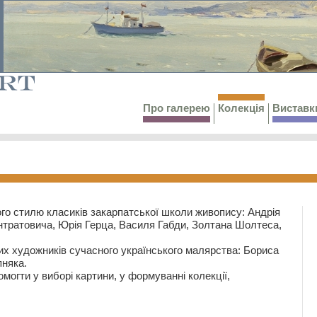
Про галерею
Колекція
Виставк
го стилю класиків закарпатської школи живопису: Андрія
тратовича, Юрія Герца, Василя Габди, Золтана Шолтеса,
их художників сучасного українського малярства: Бориса
няка.
могти у виборі картини, у формуванні колекції,