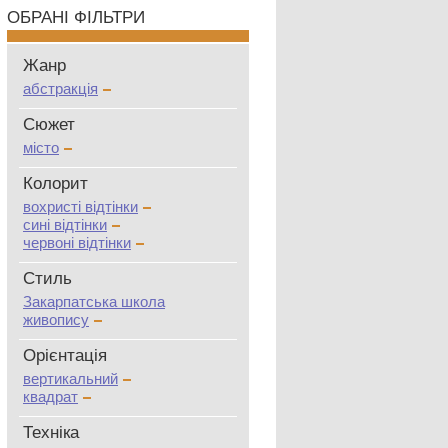
ОБРАНІ ФІЛЬТРИ
Жанр
абстракція
Сюжет
місто
Колорит
вохристі відтінки
сині відтінки
червоні відтінки
Стиль
Закарпатська школа
живопису
Oрієнтація
вертикальний
квадрат
Техніка