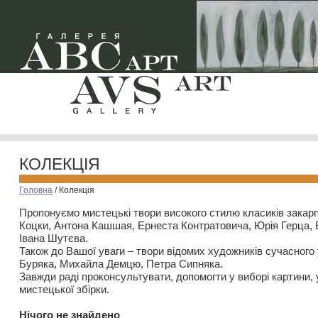
КОЛЕКЦІЯ
Головна
/
Колекція
Пропонуємо мистецькі твори високого стилю класиків закар
Коцки, Антона Кашшая, Ернеста Контратовича, Юрія Герца,
Івана Шутєва.
Також до Вашої уваги – твори відомих художників сучасного
Буряка, Михайла Демцю, Петра Сипняка.
Завжди раді проконсультувати, допомогти у виборі картини, 
мистецької збірки.
Нiчого не знайдено