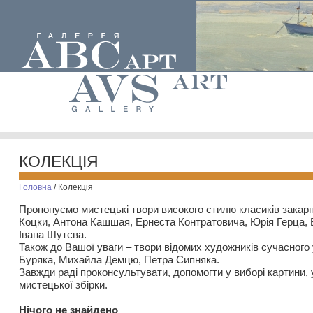
КОЛЕКЦІЯ
Головна
/
Колекція
Пропонуємо мистецькі твори високого стилю класиків закар
Коцки, Антона Кашшая, Ернеста Контратовича, Юрія Герца,
Івана Шутєва.
Також до Вашої уваги – твори відомих художників сучасного
Буряка, Михайла Демцю, Петра Сипняка.
Завжди раді проконсультувати, допомогти у виборі картини, 
мистецької збірки.
Нiчого не знайдено