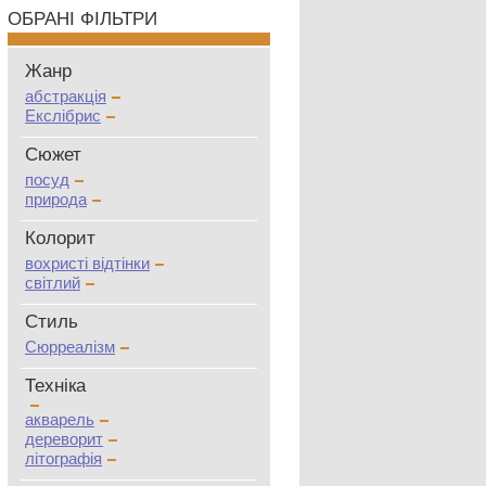
ОБРАНІ ФІЛЬТРИ
Жанр
абстракція
Екслібрис
Сюжет
посуд
природа
Колорит
вохристі відтінки
світлий
Стиль
Сюрреалізм
Техніка
акварель
дереворит
літографія