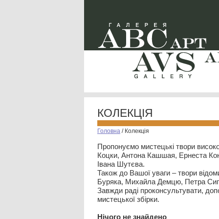
КОЛЕКЦІЯ
Головна
/
Колекція
Пропонуємо мистецькі твори високо
Коцки, Антона Кашшая, Ернеста Кон
Івана Шутєва.
Також до Вашої уваги – твори відом
Буряка, Михайла Демцю, Петра Сип
Завжди раді проконсультувати, допо
мистецької збірки.
Нiчого не знайдено