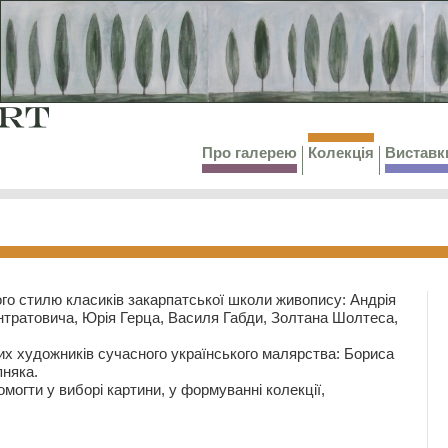
Про галерею
Колекція
Виставк
го стилю класиків закарпатської школи живопису: Андрія
тратовича, Юрія Герца, Василя Габди, Золтана Шолтеса,
их художників сучасного українського малярства: Бориса
няка.
могти у виборі картини, у формуванні колекції,