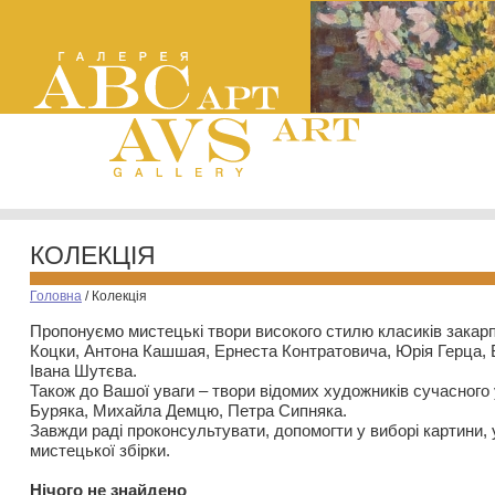
КОЛЕКЦІЯ
Головна
/
Колекція
Пропонуємо мистецькі твори високого стилю класиків закар
Коцки, Антона Кашшая, Ернеста Контратовича, Юрія Герца,
Івана Шутєва.
Також до Вашої уваги – твори відомих художників сучасного
Буряка, Михайла Демцю, Петра Сипняка.
Завжди раді проконсультувати, допомогти у виборі картини, 
мистецької збірки.
Нiчого не знайдено