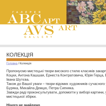
КОЛЕКЦІЯ
Головна
/
Колекція
Пропонуємо мистецькі твори високого стилю класиків закар
Коцки, Антона Кашшая, Ернеста Контратовича, Юрія Герца,
Івана Шутєва.
Також до Вашої уваги – твори відомих художників сучасного
Буряка, Михайла Демцю, Петра Сипняка.
Завжди раді проконсультувати, допомогти у виборі картини, 
мистецької збірки.
Нiчого не знайдено