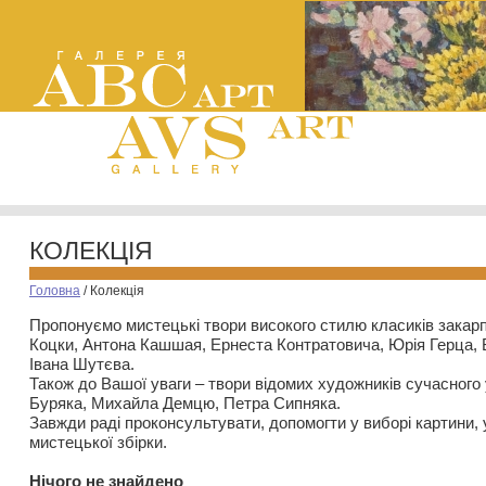
КОЛЕКЦІЯ
Головна
/
Колекція
Пропонуємо мистецькі твори високого стилю класиків закар
Коцки, Антона Кашшая, Ернеста Контратовича, Юрія Герца,
Івана Шутєва.
Також до Вашої уваги – твори відомих художників сучасного
Буряка, Михайла Демцю, Петра Сипняка.
Завжди раді проконсультувати, допомогти у виборі картини, 
мистецької збірки.
Нiчого не знайдено