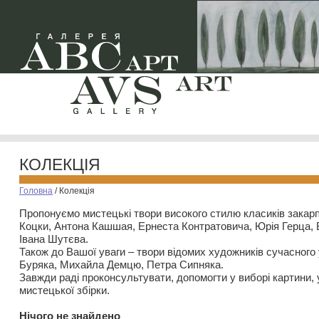
КОЛЕКЦІЯ
Головна
/
Колекція
Пропонуємо мистецькі твори високого стилю класиків закар
Коцки, Антона Кашшая, Ернеста Контратовича, Юрія Герца,
Івана Шутєва.
Також до Вашої уваги – твори відомих художників сучасного
Буряка, Михайла Демцю, Петра Сипняка.
Завжди раді проконсультувати, допомогти у виборі картини, 
мистецької збірки.
Нiчого не знайдено