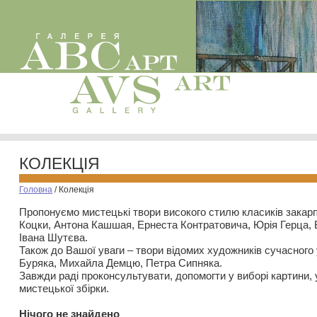
КОЛЕКЦІЯ
Головна
/
Колекція
Пропонуємо мистецькі твори високого стилю класиків закар
Коцки, Антона Кашшая, Ернеста Контратовича, Юрія Герца,
Івана Шутєва.
Також до Вашої уваги – твори відомих художників сучасного
Буряка, Михайла Демцю, Петра Сипняка.
Завжди раді проконсультувати, допомогти у виборі картини, 
мистецької збірки.
Нiчого не знайдено