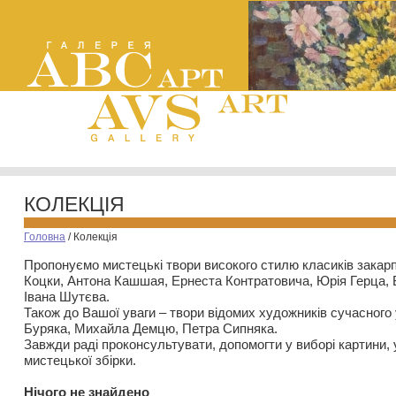
КОЛЕКЦІЯ
Головна
/
Колекція
Пропонуємо мистецькі твори високого стилю класиків закар
Коцки, Антона Кашшая, Ернеста Контратовича, Юрія Герца,
Івана Шутєва.
Також до Вашої уваги – твори відомих художників сучасного
Буряка, Михайла Демцю, Петра Сипняка.
Завжди раді проконсультувати, допомогти у виборі картини, 
мистецької збірки.
Нiчого не знайдено