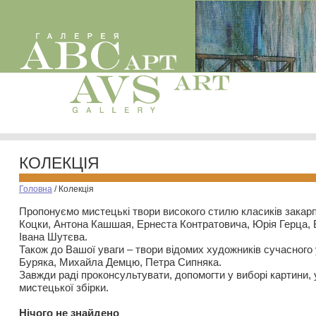
КОЛЕКЦІЯ
Головна
/
Колекція
Пропонуємо мистецькі твори високого стилю класиків закар
Коцки, Антона Кашшая, Ернеста Контратовича, Юрія Герца,
Івана Шутєва.
Також до Вашої уваги – твори відомих художників сучасного
Буряка, Михайла Демцю, Петра Сипняка.
Завжди раді проконсультувати, допомогти у виборі картини, 
мистецької збірки.
Нiчого не знайдено