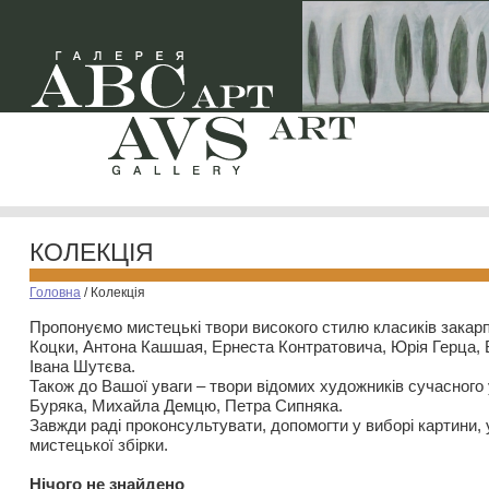
КОЛЕКЦІЯ
Головна
/
Колекція
Пропонуємо мистецькі твори високого стилю класиків закар
Коцки, Антона Кашшая, Ернеста Контратовича, Юрія Герца,
Івана Шутєва.
Також до Вашої уваги – твори відомих художників сучасного
Буряка, Михайла Демцю, Петра Сипняка.
Завжди раді проконсультувати, допомогти у виборі картини, 
мистецької збірки.
Нiчого не знайдено