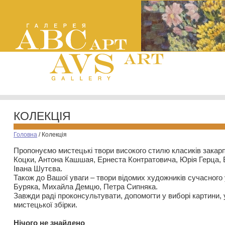
КОЛЕКЦІЯ
Головна
/
Колекція
Пропонуємо мистецькі твори високого стилю класиків закар
Коцки, Антона Кашшая, Ернеста Контратовича, Юрія Герца,
Івана Шутєва.
Також до Вашої уваги – твори відомих художників сучасного
Буряка, Михайла Демцю, Петра Сипняка.
Завжди раді проконсультувати, допомогти у виборі картини, 
мистецької збірки.
Нiчого не знайдено