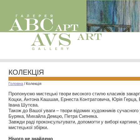
КОЛЕКЦІЯ
Головна
/
Колекція
Пропонуємо мистецькі твори високого стилю класиків закар
Коцки, Антона Кашшая, Ернеста Контратовича, Юрія Герца,
Івана Шутєва.
Також до Вашої уваги – твори відомих художників сучасного
Буряка, Михайла Демцю, Петра Сипняка.
Завжди раді проконсультувати, допомогти у виборі картини, 
мистецької збірки.
Нiчого не знайдено