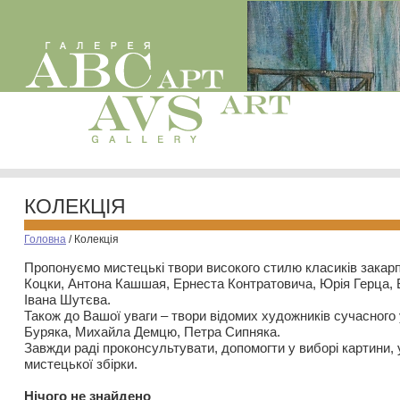
КОЛЕКЦІЯ
Головна
/
Колекція
Пропонуємо мистецькі твори високого стилю класиків закар
Коцки, Антона Кашшая, Ернеста Контратовича, Юрія Герца,
Івана Шутєва.
Також до Вашої уваги – твори відомих художників сучасного
Буряка, Михайла Демцю, Петра Сипняка.
Завжди раді проконсультувати, допомогти у виборі картини, 
мистецької збірки.
Нiчого не знайдено