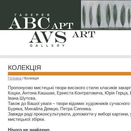
КОЛЕКЦІЯ
Головна
/
Колекція
Пропонуємо мистецькі твори високого стилю класиків закар
Коцки, Антона Кашшая, Ернеста Контратовича, Юрія Герца,
Івана Шутєва.
Також до Вашої уваги – твори відомих художників сучасного
Буряка, Михайла Демцю, Петра Сипняка.
Завжди раді проконсультувати, допомогти у виборі картини, 
мистецької збірки.
Нiчого не знайдено