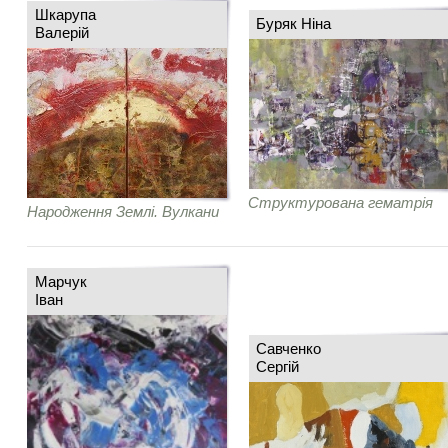
Шкарупа
Буряк Ніна
Валерій
Структурована гематрія
Народження Землі. Вулкани
Марчук
Іван
Савченко
Сергій