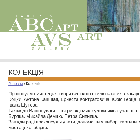
КОЛЕКЦІЯ
Головна
/
Колекція
Пропонуємо мистецькі твори високого стилю класиків закар
Коцки, Антона Кашшая, Ернеста Контратовича, Юрія Герца,
Івана Шутєва.
Також до Вашої уваги – твори відомих художників сучасного
Буряка, Михайла Демцю, Петра Сипняка.
Завжди раді проконсультувати, допомогти у виборі картини, 
мистецької збірки.