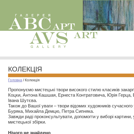
КОЛЕКЦІЯ
Головна
/
Колекція
Пропонуємо мистецькі твори високого стилю класиків закар
Коцки, Антона Кашшая, Ернеста Контратовича, Юрія Герца,
Івана Шутєва.
Також до Вашої уваги – твори відомих художників сучасного
Буряка, Михайла Демцю, Петра Сипняка.
Завжди раді проконсультувати, допомогти у виборі картини, 
мистецької збірки.
Нiчого не знайдено