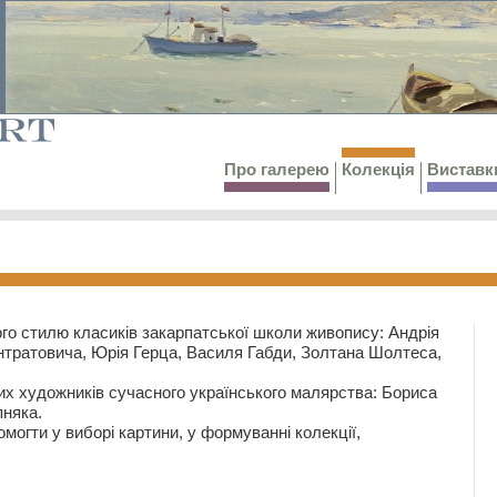
Про галерею
Колекція
Виставк
го стилю класиків закарпатської школи живопису: Андрія
тратовича, Юрія Герца, Василя Габди, Золтана Шолтеса,
их художників сучасного українського малярства: Бориса
няка.
могти у виборі картини, у формуванні колекції,