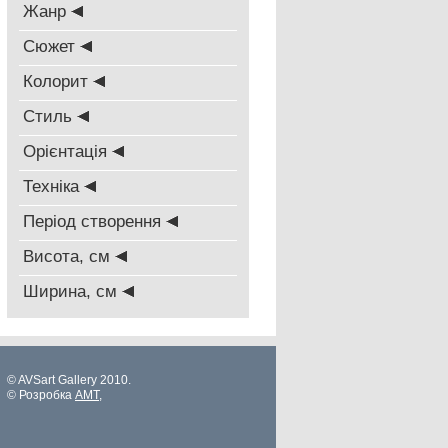
Жанр
Сюжет
Колорит
Стиль
Oрієнтація
Техніка
Період створення
Висота, см
Ширина, см
© AVSart Gallery 2010.
© Розробка
AMT
,