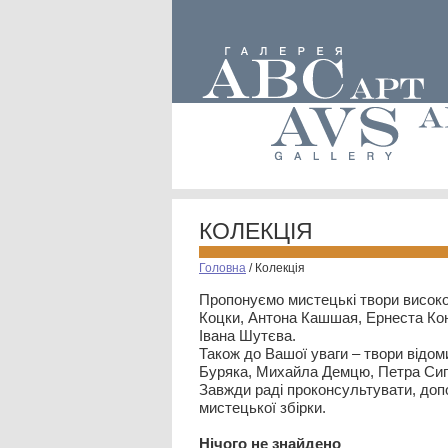
КОЛЕКЦІЯ
Головна
/
Колекція
Пропонуємо мистецькі твори високо
Коцки, Антона Кашшая, Ернеста Кон
Івана Шутєва.
Також до Вашої уваги – твори відом
Буряка, Михайла Демцю, Петра Сип
Завжди раді проконсультувати, допо
мистецької збірки.
Нiчого не знайдено