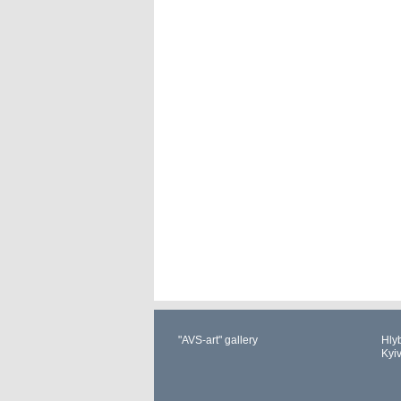
"AVS-art" gallery
Hlyb
Kyi