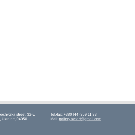
ochytska street, 32-v,
Tel./fax: +380 (44) 359 11 33
v, Ukraine, 04050
Mail:
gallery.avsart@gmail.com