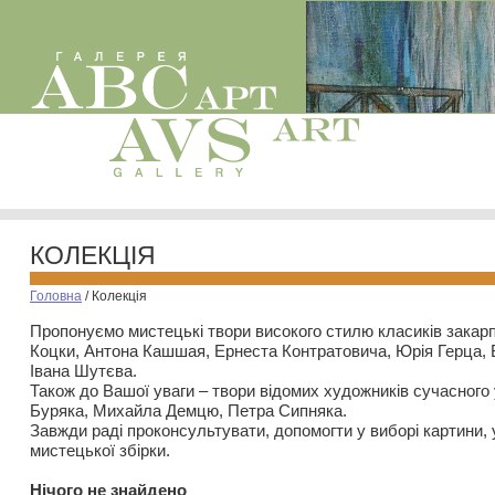
КОЛЕКЦІЯ
Головна
/
Колекція
Пропонуємо мистецькі твори високого стилю класиків закар
Коцки, Антона Кашшая, Ернеста Контратовича, Юрія Герца,
Івана Шутєва.
Також до Вашої уваги – твори відомих художників сучасного
Буряка, Михайла Демцю, Петра Сипняка.
Завжди раді проконсультувати, допомогти у виборі картини, 
мистецької збірки.
Нiчого не знайдено