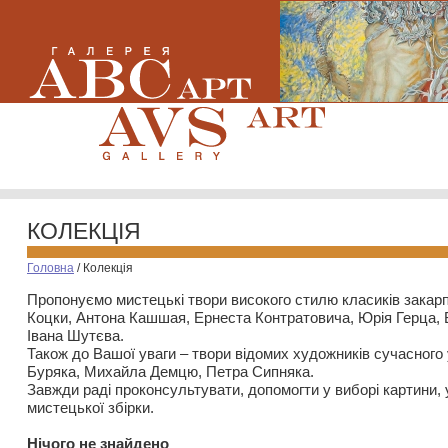
КОЛЕКЦІЯ
Головна
/
Колекція
Пропонуємо мистецькі твори високого стилю класиків закар
Коцки, Антона Кашшая, Ернеста Контратовича, Юрія Герца,
Івана Шутєва.
Також до Вашої уваги – твори відомих художників сучасного
Буряка, Михайла Демцю, Петра Сипняка.
Завжди раді проконсультувати, допомогти у виборі картини, 
мистецької збірки.
Нiчого не знайдено