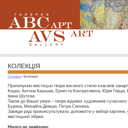
КОЛЕКЦІЯ
Головна
/
Колекція
Пропонуємо мистецькі твори високого стилю класиків закар
Коцки, Антона Кашшая, Ернеста Контратовича, Юрія Герца,
Івана Шутєва.
Також до Вашої уваги – твори відомих художників сучасного
Буряка, Михайла Демцю, Петра Сипняка.
Завжди раді проконсультувати, допомогти у виборі картини, 
мистецької збірки.
Нiчого не знайдено