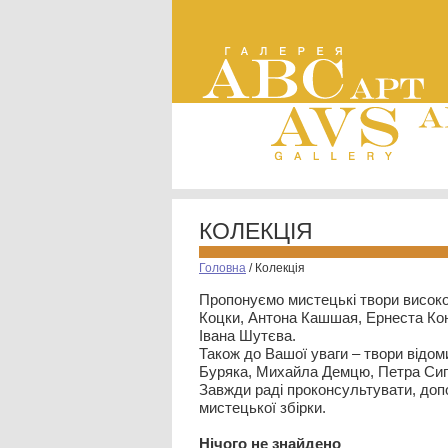
КОЛЕКЦІЯ
Головна
/
Колекція
Пропонуємо мистецькі твори високо
Коцки, Антона Кашшая, Ернеста Кон
Івана Шутєва.
Також до Вашої уваги – твори відом
Буряка, Михайла Демцю, Петра Сип
Завжди раді проконсультувати, допо
мистецької збірки.
Нiчого не знайдено