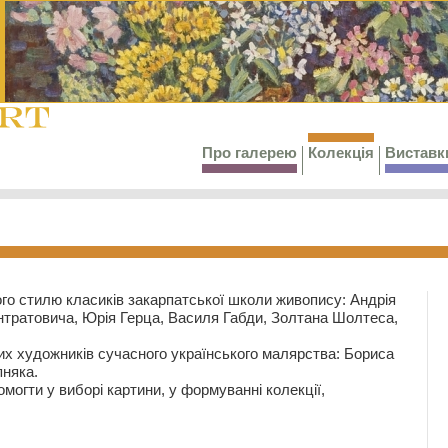
Про галерею
Колекція
Виставк
го стилю класиків закарпатської школи живопису: Андрія
тратовича, Юрія Герца, Василя Габди, Золтана Шолтеса,
их художників сучасного українського малярства: Бориса
няка.
могти у виборі картини, у формуванні колекції,