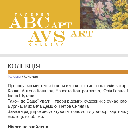
КОЛЕКЦІЯ
Головна
/
Колекція
Пропонуємо мистецькі твори високого стилю класиків закар
Коцки, Антона Кашшая, Ернеста Контратовича, Юрія Герца,
Івана Шутєва.
Також до Вашої уваги – твори відомих художників сучасного
Буряка, Михайла Демцю, Петра Сипняка.
Завжди раді проконсультувати, допомогти у виборі картини, 
мистецької збірки.
Нiчого не знайдено